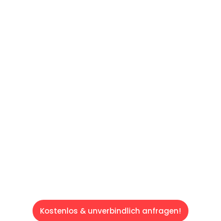
UNVERBINDLICHES ANGEBOT IN
UNTER 60 SEKUNDEN
:
Machen Sie sich bereit für einen
reibungslosen & sorgenfreien Umzug in Wien:
Erleben Sie, wie unser Expertenteam Ihren
Umzug schnell, sicher und effizient gestaltet.
Lassen Sie uns den schweren Teil
übernehmen & freuen Sie sich auf einen
entspannten und kostengünstigen Servive!
Kostenlos & unverbindlich anfragen!