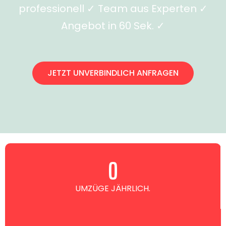
professionell ✓ Team aus Experten ✓
Angebot in 60 Sek. ✓
JETZT UNVERBINDLICH ANFRAGEN
0
UMZÜGE JÄHRLICH.