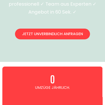
professionell ✓ Team aus Experten ✓
Angebot in 60 Sek. ✓
JETZT UNVERBINDLICH ANFRAGEN
0
UMZÜGE JÄHRLICH.