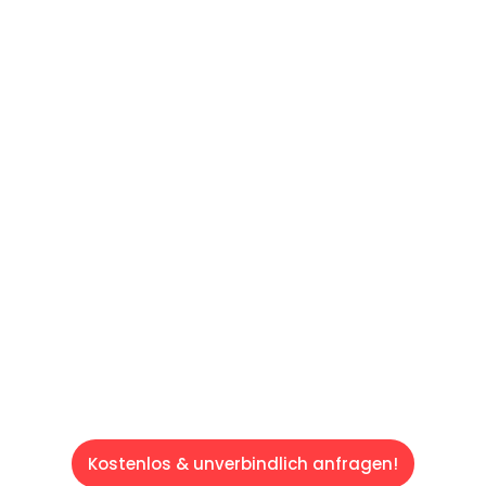
UNVERBINDLICHES ANGEBOT IN
UNTER 60 SEKUNDEN
:
Machen Sie sich bereit für einen
reibungslosen & sorgenfreien Umzug in Wien:
Erleben Sie, wie unser Expertenteam Ihren
Umzug schnell, sicher und effizient gestaltet.
Lassen Sie uns den schweren Teil
übernehmen & freuen Sie sich auf einen
entspannten und kostengünstigen Servive!
Kostenlos & unverbindlich anfragen!