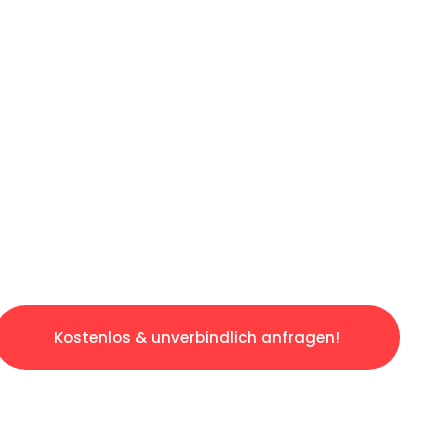
ICHES ANGEBOT IN
UNTER 60 S
gslosen & sorgenfreien Umzug in Wien: Erlebe
taltet. Lassen Sie uns den schweren Teil übe
tspannten und kostengünstigen Servive!
Kostenlos & unverbindlich anfragen!