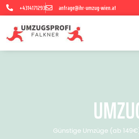
+4314171293
anfrage@ihr-umzug-wien.at
UMZUG
Günstige Umzüge (ab 149€) 