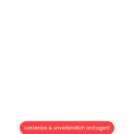
UNVERBINDLICHES ANGEBOT IN
UNTER 60 SEKUNDEN
:
Machen Sie sich bereit für einen
reibungslosen & sorgenfreien Umzug in Wien:
Erleben Sie, wie unser Expertenteam Ihren
Umzug schnell, sicher und effizient gestaltet.
Lassen Sie uns den schweren Teil
übernehmen & freuen Sie sich auf einen
entspannten und kostengünstigen Servive!
Kostenlos & unverbindlich anfragen!