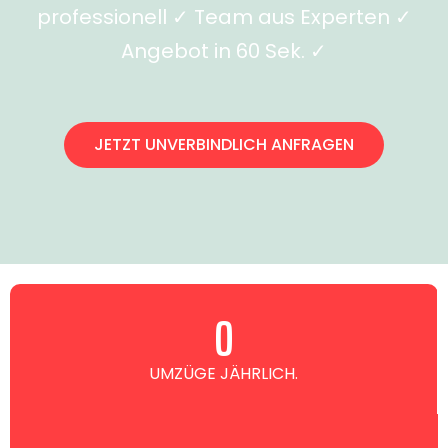
professionell ✓ Team aus Experten ✓
Angebot in 60 Sek. ✓
JETZT UNVERBINDLICH ANFRAGEN
0
UMZÜGE JÄHRLICH.