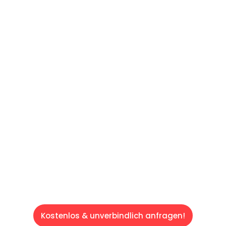
UNVERBINDLICHES ANGEBOT IN
UNTER 60 SEKUNDEN
:
Machen Sie sich bereit für einen
reibungslosen & sorgenfreien Umzug in Wien:
Erleben Sie, wie unser Expertenteam Ihren
Umzug schnell, sicher und effizient gestaltet.
Lassen Sie uns den schweren Teil
übernehmen & freuen Sie sich auf einen
entspannten und kostengünstigen Servive!
Kostenlos & unverbindlich anfragen!