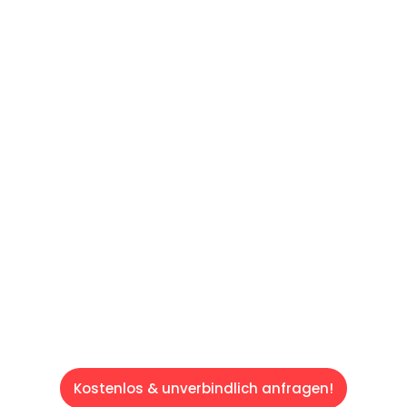
UNVERBINDLICHES ANGEBOT IN
UNTER 60 SEKUNDEN
:
Machen Sie sich bereit für einen
reibungslosen & sorgenfreien Umzug in Wien:
Erleben Sie, wie unser Expertenteam Ihren
Umzug schnell, sicher und effizient gestaltet.
Lassen Sie uns den schweren Teil
übernehmen & freuen Sie sich auf einen
entspannten und kostengünstigen Servive!
Kostenlos & unverbindlich anfragen!