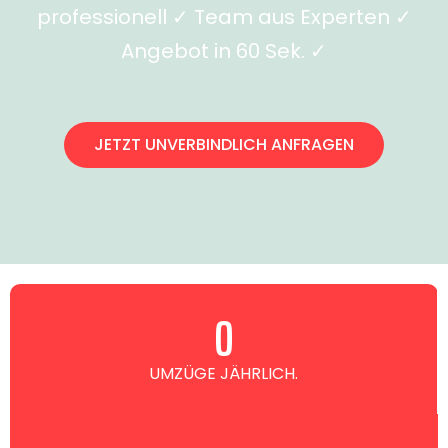
professionell ✓ Team aus Experten ✓
Angebot in 60 Sek. ✓
JETZT UNVERBINDLICH ANFRAGEN
0
UMZÜGE JÄHRLICH.