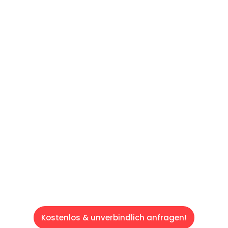
UNVERBINDLICHES ANGEBOT IN
UNTER 60 SEKUNDEN
:
Machen Sie sich bereit für einen
reibungslosen & sorgenfreien Umzug in Wien:
Erleben Sie, wie unser Expertenteam Ihren
Umzug schnell, sicher und effizient gestaltet.
Lassen Sie uns den schweren Teil
übernehmen & freuen Sie sich auf einen
entspannten und kostengünstigen Servive!
Kostenlos & unverbindlich anfragen!