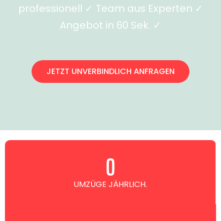
professionell ✓ Team aus Experten ✓
Angebot in 60 Sek. ✓
JETZT UNVERBINDLICH ANFRAGEN
0
UMZÜGE JÄHRLICH.