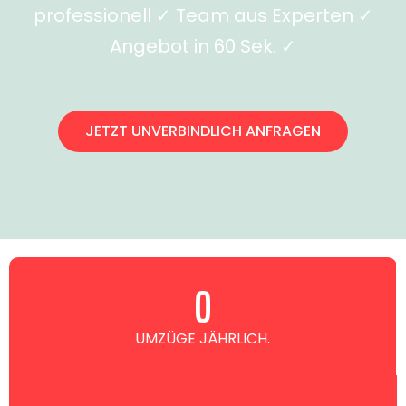
professionell ✓ Team aus Experten ✓
Angebot in 60 Sek. ✓
JETZT UNVERBINDLICH ANFRAGEN
0
UMZÜGE JÄHRLICH.