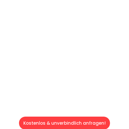
UNVERBINDLICHES ANGEBOT IN
UNTER 60 SEKUNDEN
:
Machen Sie sich bereit für einen
reibungslosen & sorgenfreien Umzug in Wien:
Erleben Sie, wie unser Expertenteam Ihren
Umzug schnell, sicher und effizient gestaltet.
Lassen Sie uns den schweren Teil
übernehmen & freuen Sie sich auf einen
entspannten und kostengünstigen Servive!
Kostenlos & unverbindlich anfragen!