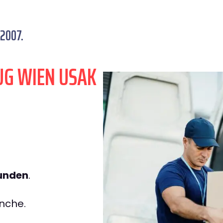
 2007.
UG WIEN USAK
tunden
.
nche.