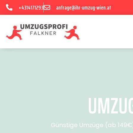
+4314171293
anfrage@ihr-umzug-wien.at
UMZUG
Günstige Umzüge (ab 149€) 