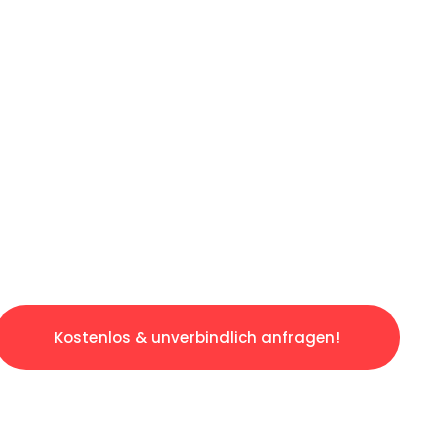
ICHES ANGEBOT IN
UNTER 60 S
gslosen & sorgenfreien Umzug in Wien: Erlebe
taltet. Lassen Sie uns den schweren Teil übe
tspannten und kostengünstigen Servive!
Kostenlos & unverbindlich anfragen!