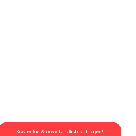
ICHES ANGEBOT IN
UNTER 60 S
gslosen & sorgenfreien Umzug in Wien: Erlebe
taltet. Lassen Sie uns den schweren Teil übe
tspannten und kostengünstigen Servive!
Kostenlos & unverbindlich anfragen!