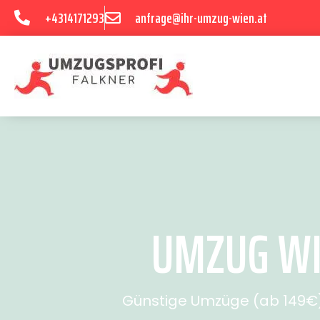
+4314171293
anfrage@ihr-umzug-wien.at
UMZUG WIE
Günstige Umzüge (ab 149€) 