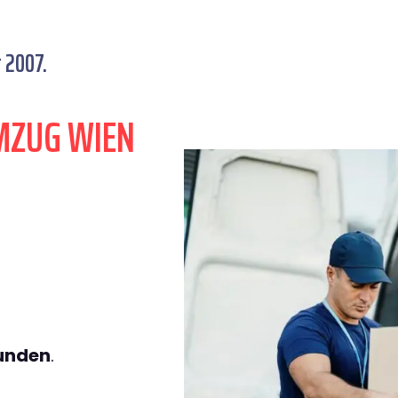
 2007.
MZUG WIEN
tunden
.