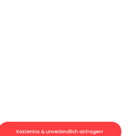
ICHES ANGEBOT IN
UNTER 60 S
gslosen & sorgenfreien Umzug in Wien: Erlebe
taltet. Lassen Sie uns den schweren Teil übe
tspannten und kostengünstigen Servive!
Kostenlos & unverbindlich anfragen!