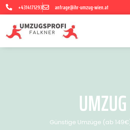
+4314171293
anfrage@ihr-umzug-wien.at
UMZUG 
Günstige Umzüge (ab 149€) 