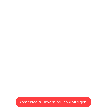
UNVERBINDLICHES ANGEBOT IN
UNTER 60 SEKUNDEN
:
Machen Sie sich bereit für einen
reibungslosen & sorgenfreien Umzug in Wien:
Erleben Sie, wie unser Expertenteam Ihren
Umzug schnell, sicher und effizient gestaltet.
Lassen Sie uns den schweren Teil
übernehmen & freuen Sie sich auf einen
entspannten und kostengünstigen Servive!
Kostenlos & unverbindlich anfragen!