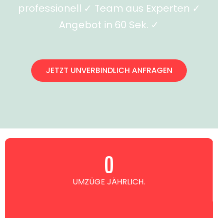
professionell ✓ Team aus Experten ✓
Angebot in 60 Sek. ✓
JETZT UNVERBINDLICH ANFRAGEN
0
UMZÜGE JÄHRLICH.