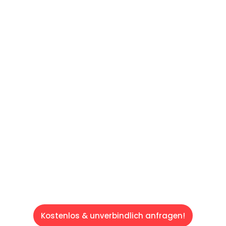
UNVERBINDLICHES ANGEBOT IN
UNTER 60 SEKUNDEN
:
Machen Sie sich bereit für einen
reibungslosen & sorgenfreien Umzug in Wien:
Erleben Sie, wie unser Expertenteam Ihren
Umzug schnell, sicher und effizient gestaltet.
Lassen Sie uns den schweren Teil
übernehmen & freuen Sie sich auf einen
entspannten und kostengünstigen Servive!
Kostenlos & unverbindlich anfragen!