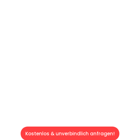
UNVERBINDLICHES ANGEBOT IN
UNTER 60 SEKUNDEN
:
Machen Sie sich bereit für einen
reibungslosen & sorgenfreien Umzug in Wien:
Erleben Sie, wie unser Expertenteam Ihren
Umzug schnell, sicher und effizient gestaltet.
Lassen Sie uns den schweren Teil
übernehmen & freuen Sie sich auf einen
entspannten und kostengünstigen Servive!
Kostenlos & unverbindlich anfragen!