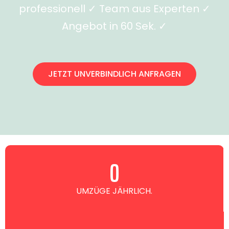
professionell ✓ Team aus Experten ✓
Angebot in 60 Sek. ✓
JETZT UNVERBINDLICH ANFRAGEN
0
UMZÜGE JÄHRLICH.