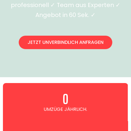
professionell ✓ Team aus Experten ✓
Angebot in 60 Sek. ✓
JETZT UNVERBINDLICH ANFRAGEN
0
UMZÜGE JÄHRLICH.