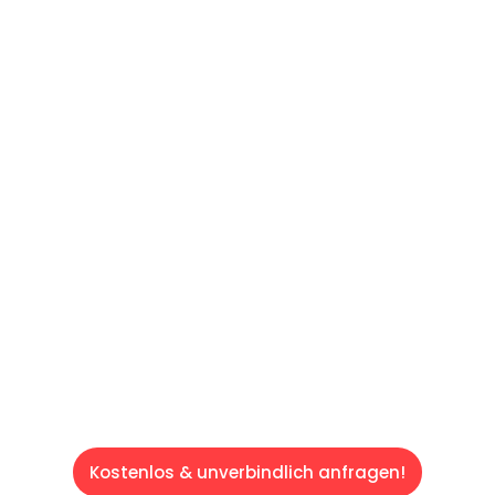
UNVERBINDLICHES ANGEBOT IN
UNTER 60 SEKUNDEN
:
Machen Sie sich bereit für einen
reibungslosen & sorgenfreien Umzug in Wien:
Erleben Sie, wie unser Expertenteam Ihren
Umzug schnell, sicher und effizient gestaltet.
Lassen Sie uns den schweren Teil
übernehmen & freuen Sie sich auf einen
entspannten und kostengünstigen Servive!
Kostenlos & unverbindlich anfragen!