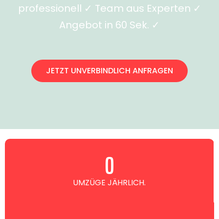
professionell ✓ Team aus Experten ✓
Angebot in 60 Sek. ✓
JETZT UNVERBINDLICH ANFRAGEN
0
UMZÜGE JÄHRLICH.