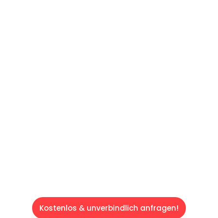
UNVERBINDLICHES ANGEBOT IN
UNTER 60 SEKUNDEN
:
Machen Sie sich bereit für einen
reibungslosen & sorgenfreien Umzug in Wien:
Erleben Sie, wie unser Expertenteam Ihren
Umzug schnell, sicher und effizient gestaltet.
Lassen Sie uns den schweren Teil
übernehmen & freuen Sie sich auf einen
entspannten und kostengünstigen Servive!
Kostenlos & unverbindlich anfragen!