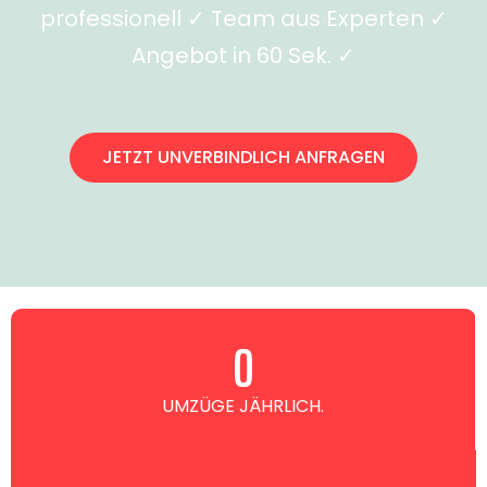
professionell ✓ Team aus Experten ✓
Angebot in 60 Sek. ✓
JETZT UNVERBINDLICH ANFRAGEN
0
UMZÜGE JÄHRLICH.