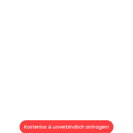
UNVERBINDLICHES ANGEBOT IN
UNTER 60 SEKUNDEN
:
Machen Sie sich bereit für einen
reibungslosen & sorgenfreien Umzug in Wien:
Erleben Sie, wie unser Expertenteam Ihren
Umzug schnell, sicher und effizient gestaltet.
Lassen Sie uns den schweren Teil
übernehmen & freuen Sie sich auf einen
entspannten und kostengünstigen Servive!
Kostenlos & unverbindlich anfragen!