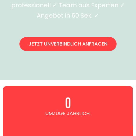
professionell ✓ Team aus Experten ✓
Angebot in 60 Sek. ✓
JETZT UNVERBINDLICH ANFRAGEN
0
UMZÜGE JÄHRLICH.