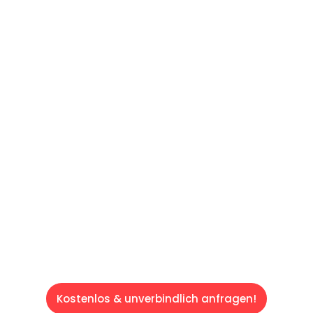
UNVERBINDLICHES ANGEBOT IN
UNTER 60 SEKUNDEN
:
Machen Sie sich bereit für einen
reibungslosen & sorgenfreien Umzug in Wien:
Erleben Sie, wie unser Expertenteam Ihren
Umzug schnell, sicher und effizient gestaltet.
Lassen Sie uns den schweren Teil
übernehmen & freuen Sie sich auf einen
entspannten und kostengünstigen Servive!
Kostenlos & unverbindlich anfragen!