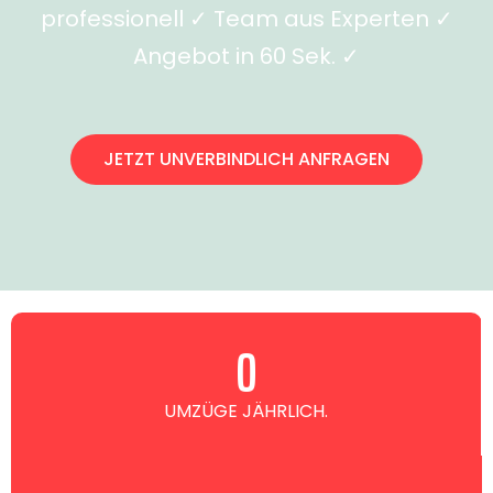
professionell ✓ Team aus Experten ✓
Angebot in 60 Sek. ✓
JETZT UNVERBINDLICH ANFRAGEN
0
UMZÜGE JÄHRLICH.