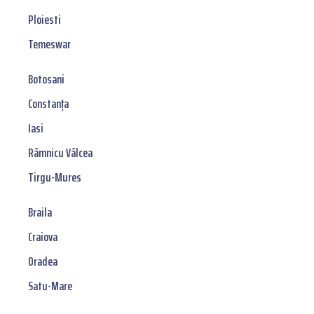
Ploiesti
Temeswar
Botosani
Constanța
Iasi
Râmnicu Vâlcea
Tirgu-Mures
Braila
Craiova
Oradea
Satu-Mare