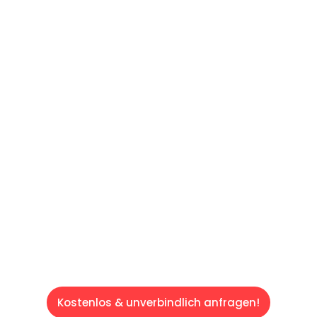
UNVERBINDLICHES ANGEBOT IN
UNTER 60 SEKUNDEN
:
Machen Sie sich bereit für einen
reibungslosen & sorgenfreien Umzug in Wien:
Erleben Sie, wie unser Expertenteam Ihren
Umzug schnell, sicher und effizient gestaltet.
Lassen Sie uns den schweren Teil
übernehmen & freuen Sie sich auf einen
entspannten und kostengünstigen Servive!
Kostenlos & unverbindlich anfragen!