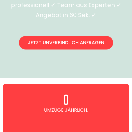
professionell ✓ Team aus Experten ✓
Angebot in 60 Sek. ✓
JETZT UNVERBINDLICH ANFRAGEN
0
UMZÜGE JÄHRLICH.