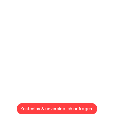
UNVERBINDLICHES ANGEBOT IN
UNTER 60 SEKUNDEN
:
Machen Sie sich bereit für einen
reibungslosen & sorgenfreien Umzug in Wien:
Erleben Sie, wie unser Expertenteam Ihren
Umzug schnell, sicher und effizient gestaltet.
Lassen Sie uns den schweren Teil
übernehmen & freuen Sie sich auf einen
entspannten und kostengünstigen Servive!
Kostenlos & unverbindlich anfragen!