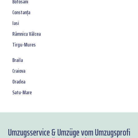
Botosani
Constanța
Iasi
Râmnicu Vâlcea
Tirgu-Mures
Braila
Craiova
Oradea
Satu-Mare
Umzugsservice & Umzüge vom Umzugsprofi