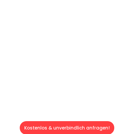
UNVERBINDLICHES ANGEBOT IN
UNTER 60 SEKUNDEN
:
Machen Sie sich bereit für einen
reibungslosen & sorgenfreien Umzug in Wien:
Erleben Sie, wie unser Expertenteam Ihren
Umzug schnell, sicher und effizient gestaltet.
Lassen Sie uns den schweren Teil
übernehmen & freuen Sie sich auf einen
entspannten und kostengünstigen Servive!
Kostenlos & unverbindlich anfragen!