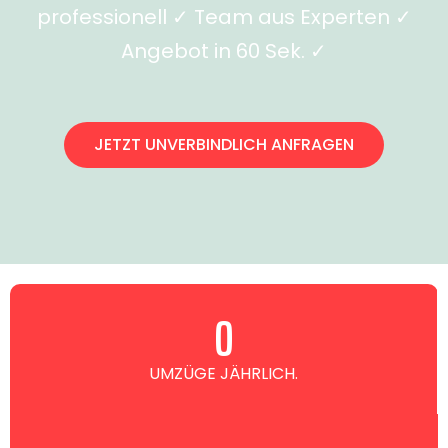
professionell ✓ Team aus Experten ✓
Angebot in 60 Sek. ✓
JETZT UNVERBINDLICH ANFRAGEN
0
UMZÜGE JÄHRLICH.