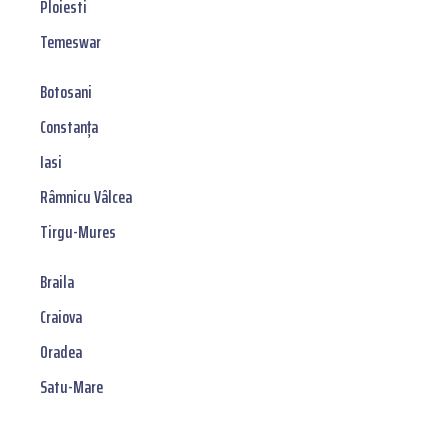
Ploiesti
Temeswar
Botosani
Constanța
Iasi
Râmnicu Vâlcea
Tirgu-Mures
Braila
Craiova
Oradea
Satu-Mare