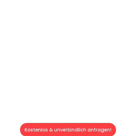
UNVERBINDLICHES ANGEBOT IN
UNTER 60 SEKUNDEN
:
Machen Sie sich bereit für einen
reibungslosen & sorgenfreien Umzug in Wien:
Erleben Sie, wie unser Expertenteam Ihren
Umzug schnell, sicher und effizient gestaltet.
Lassen Sie uns den schweren Teil
übernehmen & freuen Sie sich auf einen
entspannten und kostengünstigen Servive!
Kostenlos & unverbindlich anfragen!