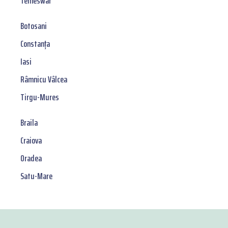
Temeswar
Botosani
Constanța
Iasi
Râmnicu Vâlcea
Tirgu-Mures
Braila
Craiova
Oradea
Satu-Mare