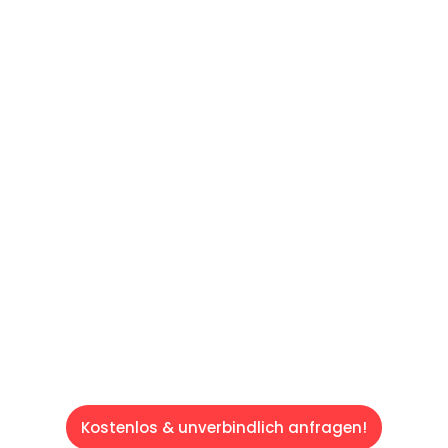
UNVERBINDLICHES ANGEBOT IN
UNTER 60 SEKUNDEN
:
Machen Sie sich bereit für einen
reibungslosen & sorgenfreien Umzug in Wien:
Erleben Sie, wie unser Expertenteam Ihren
Umzug schnell, sicher und effizient gestaltet.
Lassen Sie uns den schweren Teil
übernehmen & freuen Sie sich auf einen
entspannten und kostengünstigen Servive!
Kostenlos & unverbindlich anfragen!