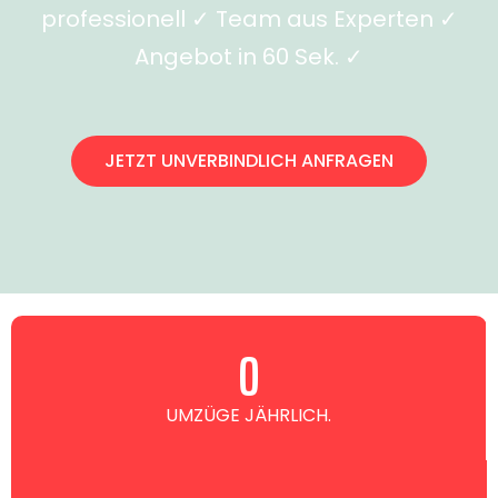
professionell ✓ Team aus Experten ✓
Angebot in 60 Sek. ✓
JETZT UNVERBINDLICH ANFRAGEN
0
UMZÜGE JÄHRLICH.