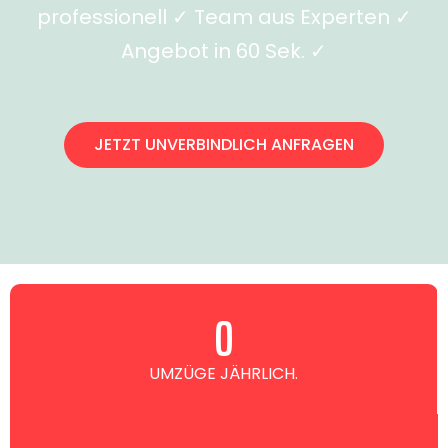
professionell ✓ Team aus Experten ✓
Angebot in 60 Sek. ✓
JETZT UNVERBINDLICH ANFRAGEN
0
UMZÜGE JÄHRLICH.