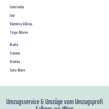
Constanța
Iasi
Râmnicu Vâlcea
Tirgu-Mures
Braila
Craiova
Oradea
Satu-Mare
Umzugsservice & Umzüge vom Umzugsprofi
Falkner aus Wien