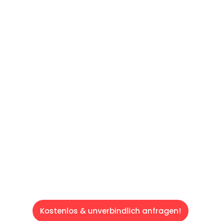
UNVERBINDLICHES ANGEBOT IN
UNTER 60 SEKUNDEN
:
Machen Sie sich bereit für einen
reibungslosen & sorgenfreien Umzug in Wien:
Erleben Sie, wie unser Expertenteam Ihren
Umzug schnell, sicher und effizient gestaltet.
Lassen Sie uns den schweren Teil
übernehmen & freuen Sie sich auf einen
entspannten und kostengünstigen Servive!
Kostenlos & unverbindlich anfragen!