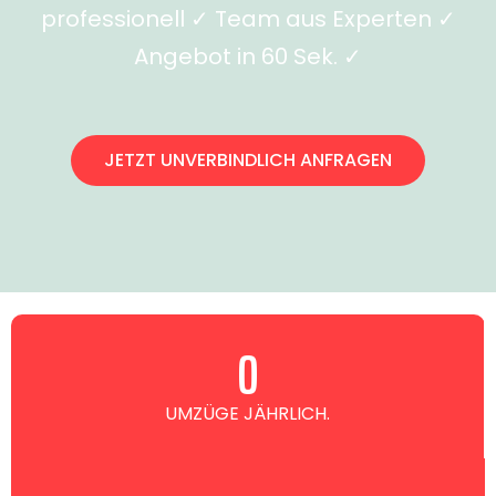
professionell ✓ Team aus Experten ✓
Angebot in 60 Sek. ✓
JETZT UNVERBINDLICH ANFRAGEN
0
UMZÜGE JÄHRLICH.