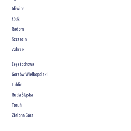
Gliwice
Łódź
Radom
Szczecin
Zabrze
Częstochowa
Gorzów Wielkopolski
Lublin
Ruda Śląska
Toruń
Zielona Góra