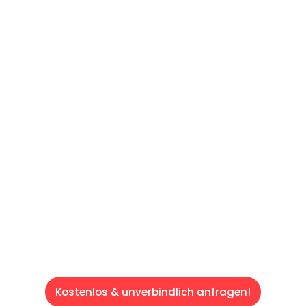
UNVERBINDLICHES ANGEBOT IN
UNTER 60 SEKUNDEN
:
Machen Sie sich bereit für einen
reibungslosen & sorgenfreien Umzug in Wien:
Erleben Sie, wie unser Expertenteam Ihren
Umzug schnell, sicher und effizient gestaltet.
Lassen Sie uns den schweren Teil
übernehmen & freuen Sie sich auf einen
entspannten und kostengünstigen Servive!
Kostenlos & unverbindlich anfragen!