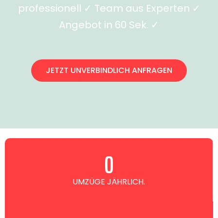
professionell ✓ Team aus Experten ✓
Angebot in 60 Sek. ✓
JETZT UNVERBINDLICH ANFRAGEN
0
UMZÜGE JÄHRLICH.