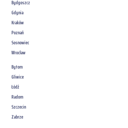
Bydgoszcz
Gdynia
Kraków
Poznań
Sosnowiec
Wrocław
Bytom
Gliwice
Łódź
Radom
Szczecin
Zabrze