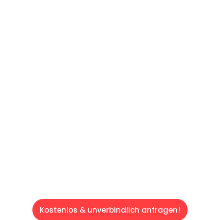
UNVERBINDLICHES ANGEBOT IN
UNTER 60 SEKUNDEN
:
Machen Sie sich bereit für einen
reibungslosen & sorgenfreien Umzug in Wien:
Erleben Sie, wie unser Expertenteam Ihren
Umzug schnell, sicher und effizient gestaltet.
Lassen Sie uns den schweren Teil
übernehmen & freuen Sie sich auf einen
entspannten und kostengünstigen Servive!
Kostenlos & unverbindlich anfragen!