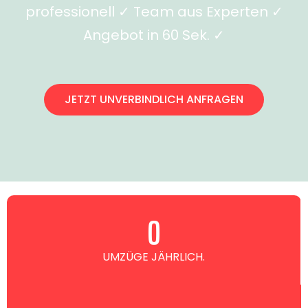
professionell ✓ Team aus Experten ✓
Angebot in 60 Sek. ✓
JETZT UNVERBINDLICH ANFRAGEN
0
UMZÜGE JÄHRLICH.