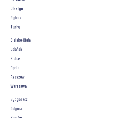
Olsztyn
Rybnik
Tychy
Bielsko-Biała
Gdańsk
Kielce
Opole
Rzeszów
Warszawa
Bydgoszcz
Gdynia
Kraków