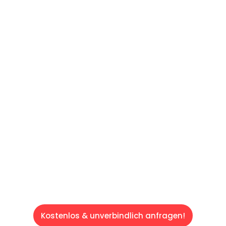
UNVERBINDLICHES ANGEBOT IN
UNTER 60 SEKUNDEN
:
Machen Sie sich bereit für einen
reibungslosen & sorgenfreien Umzug in Wien:
Erleben Sie, wie unser Expertenteam Ihren
Umzug schnell, sicher und effizient gestaltet.
Lassen Sie uns den schweren Teil
übernehmen & freuen Sie sich auf einen
entspannten und kostengünstigen Servive!
Kostenlos & unverbindlich anfragen!