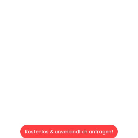
UNVERBINDLICHES ANGEBOT IN
UNTER 60 SEKUNDEN
:
Machen Sie sich bereit für einen
reibungslosen & sorgenfreien Umzug in Wien:
Erleben Sie, wie unser Expertenteam Ihren
Umzug schnell, sicher und effizient gestaltet.
Lassen Sie uns den schweren Teil
übernehmen & freuen Sie sich auf einen
entspannten und kostengünstigen Servive!
Kostenlos & unverbindlich anfragen!