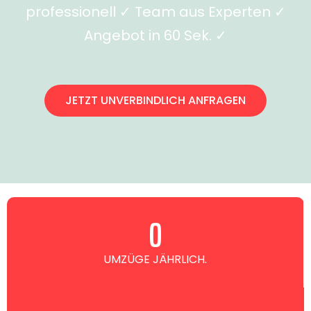
professionell ✓ Team aus Experten ✓
Angebot in 60 Sek. ✓
JETZT UNVERBINDLICH ANFRAGEN
0
UMZÜGE JÄHRLICH.