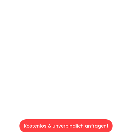
UNVERBINDLICHES ANGEBOT IN
UNTER 60 SEKUNDEN
:
Machen Sie sich bereit für einen
reibungslosen & sorgenfreien Umzug in Wien:
Erleben Sie, wie unser Expertenteam Ihren
Umzug schnell, sicher und effizient gestaltet.
Lassen Sie uns den schweren Teil
übernehmen & freuen Sie sich auf einen
entspannten und kostengünstigen Servive!
Kostenlos & unverbindlich anfragen!