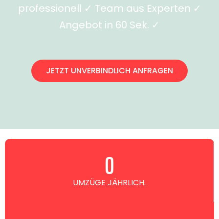
professionell ✓ Team aus Experten ✓
Angebot in 60 Sek. ✓
JETZT UNVERBINDLICH ANFRAGEN
0
UMZÜGE JÄHRLICH.