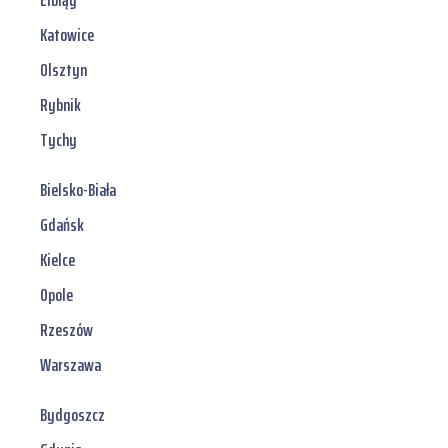
Elbląg
Katowice
Olsztyn
Rybnik
Tychy
Bielsko-Biała
Gdańsk
Kielce
Opole
Rzeszów
Warszawa
Bydgoszcz