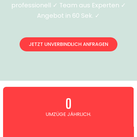
professionell ✓ Team aus Experten ✓
Angebot in 60 Sek. ✓
JETZT UNVERBINDLICH ANFRAGEN
0
UMZÜGE JÄHRLICH.