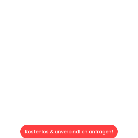
UNVERBINDLICHES ANGEBOT IN
UNTER 60 SEKUNDEN
:
Machen Sie sich bereit für einen
reibungslosen & sorgenfreien Umzug in Wien:
Erleben Sie, wie unser Expertenteam Ihren
Umzug schnell, sicher und effizient gestaltet.
Lassen Sie uns den schweren Teil
übernehmen & freuen Sie sich auf einen
entspannten und kostengünstigen Servive!
Kostenlos & unverbindlich anfragen!