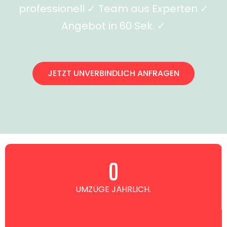
professionell ✓ Team aus Experten ✓
Angebot in 60 Sek. ✓
JETZT UNVERBINDLICH ANFRAGEN
0
UMZÜGE JÄHRLICH.