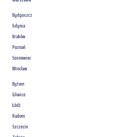
Bydgoszcz
Gdynia
Kraków
Poznań
Sosnowiec
Wrocław
Bytom
Gliwice
Łódź
Radom
Szczecin