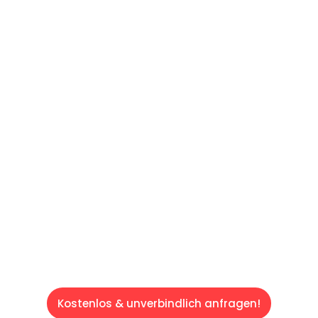
UNVERBINDLICHES ANGEBOT IN
UNTER 60 SEKUNDEN
:
Machen Sie sich bereit für einen
reibungslosen & sorgenfreien Umzug in Wien:
Erleben Sie, wie unser Expertenteam Ihren
Umzug schnell, sicher und effizient gestaltet.
Lassen Sie uns den schweren Teil
übernehmen & freuen Sie sich auf einen
entspannten und kostengünstigen Servive!
Kostenlos & unverbindlich anfragen!