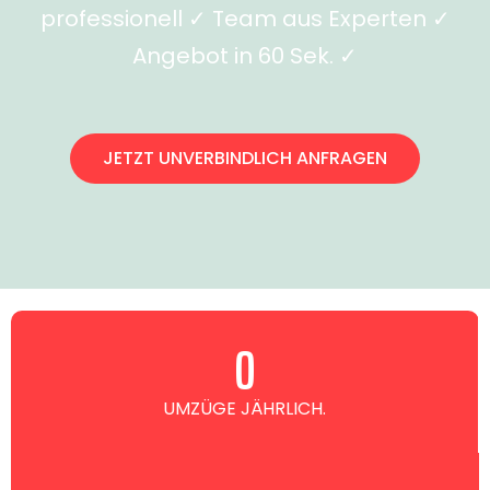
professionell ✓ Team aus Experten ✓
Angebot in 60 Sek. ✓
JETZT UNVERBINDLICH ANFRAGEN
0
UMZÜGE JÄHRLICH.