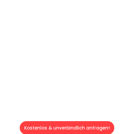
UNVERBINDLICHES ANGEBOT IN
UNTER 60 SEKUNDEN
:
Machen Sie sich bereit für einen
reibungslosen & sorgenfreien Umzug in Wien:
Erleben Sie, wie unser Expertenteam Ihren
Umzug schnell, sicher und effizient gestaltet.
Lassen Sie uns den schweren Teil
übernehmen & freuen Sie sich auf einen
entspannten und kostengünstigen Servive!
Kostenlos & unverbindlich anfragen!