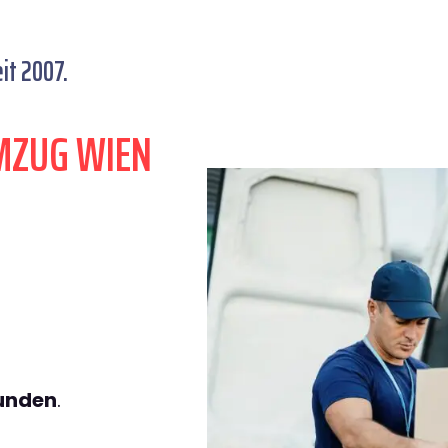
it 2007.
MZUG WIEN
tunden
.