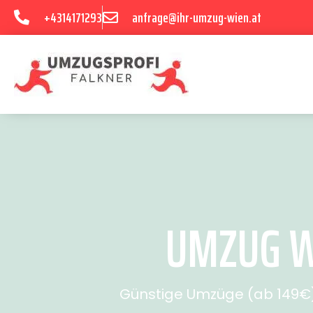
+4314171293
anfrage@ihr-umzug-wien.at
UMZUG WI
Günstige Umzüge (ab 149€) 