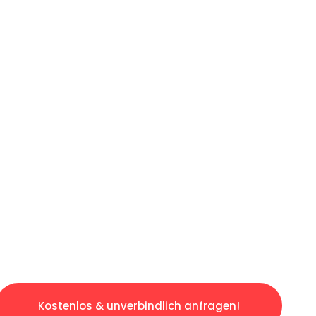
ICHES ANGEBOT IN
UNTER 60 S
gslosen & sorgenfreien Umzug in Wien: Erlebe
taltet. Lassen Sie uns den schweren Teil übe
tspannten und kostengünstigen Servive!
Kostenlos & unverbindlich anfragen!