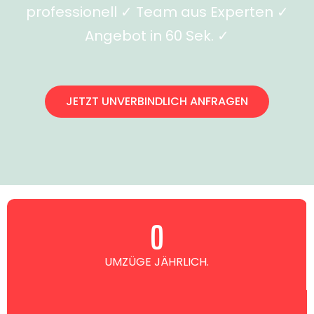
professionell ✓ Team aus Experten ✓
Angebot in 60 Sek. ✓
JETZT UNVERBINDLICH ANFRAGEN
0
UMZÜGE JÄHRLICH.