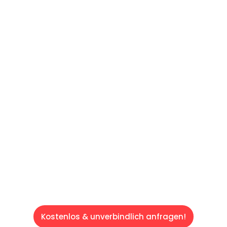
UNVERBINDLICHES ANGEBOT IN
UNTER 60 SEKUNDEN
:
Machen Sie sich bereit für einen
reibungslosen & sorgenfreien Umzug in Wien:
Erleben Sie, wie unser Expertenteam Ihren
Umzug schnell, sicher und effizient gestaltet.
Lassen Sie uns den schweren Teil
übernehmen & freuen Sie sich auf einen
entspannten und kostengünstigen Servive!
Kostenlos & unverbindlich anfragen!