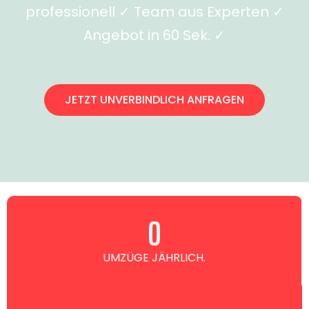
professionell ✓ Team aus Experten ✓
Angebot in 60 Sek. ✓
JETZT UNVERBINDLICH ANFRAGEN
0
UMZÜGE JÄHRLICH.