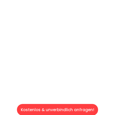
UNVERBINDLICHES ANGEBOT IN
UNTER 60 SEKUNDEN
:
Machen Sie sich bereit für einen
reibungslosen & sorgenfreien Umzug in Wien:
Erleben Sie, wie unser Expertenteam Ihren
Umzug schnell, sicher und effizient gestaltet.
Lassen Sie uns den schweren Teil
übernehmen & freuen Sie sich auf einen
entspannten und kostengünstigen Servive!
Kostenlos & unverbindlich anfragen!