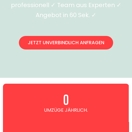
professionell ✓ Team aus Experten ✓
Angebot in 60 Sek. ✓
JETZT UNVERBINDLICH ANFRAGEN
0
UMZÜGE JÄHRLICH.