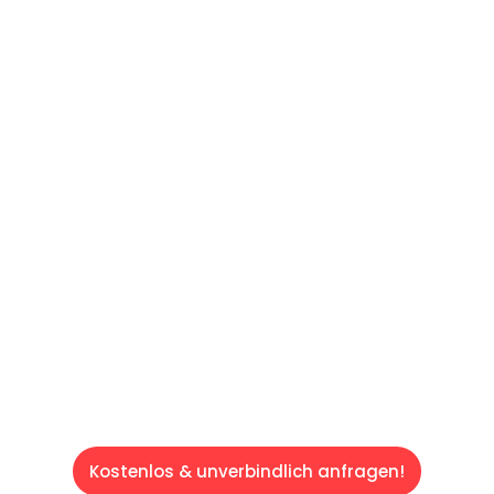
UNVERBINDLICHES ANGEBOT IN
UNTER 60 SEKUNDEN
:
Machen Sie sich bereit für einen
reibungslosen & sorgenfreien Umzug in Wien:
Erleben Sie, wie unser Expertenteam Ihren
Umzug schnell, sicher und effizient gestaltet.
Lassen Sie uns den schweren Teil
übernehmen & freuen Sie sich auf einen
entspannten und kostengünstigen Servive!
Kostenlos & unverbindlich anfragen!