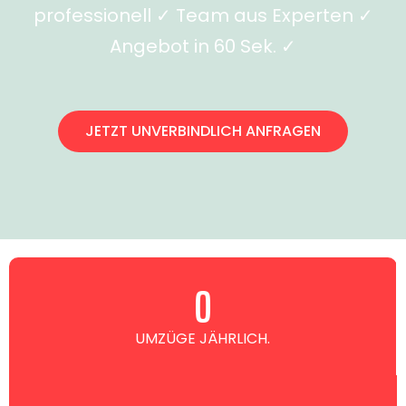
professionell ✓ Team aus Experten ✓
Angebot in 60 Sek. ✓
JETZT UNVERBINDLICH ANFRAGEN
0
UMZÜGE JÄHRLICH.