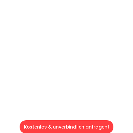
UNVERBINDLICHES ANGEBOT IN
UNTER 60 SEKUNDEN
:
Machen Sie sich bereit für einen
reibungslosen & sorgenfreien Umzug in Wien:
Erleben Sie, wie unser Expertenteam Ihren
Umzug schnell, sicher und effizient gestaltet.
Lassen Sie uns den schweren Teil
übernehmen & freuen Sie sich auf einen
entspannten und kostengünstigen Servive!
Kostenlos & unverbindlich anfragen!