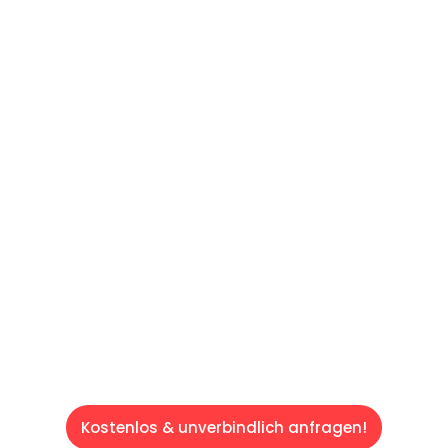
UNVERBINDLICHES ANGEBOT IN
UNTER 60 SEKUNDEN
:
Machen Sie sich bereit für einen
reibungslosen & sorgenfreien Umzug in Wien:
Erleben Sie, wie unser Expertenteam Ihren
Umzug schnell, sicher und effizient gestaltet.
Lassen Sie uns den schweren Teil
übernehmen & freuen Sie sich auf einen
entspannten und kostengünstigen Servive!
Kostenlos & unverbindlich anfragen!