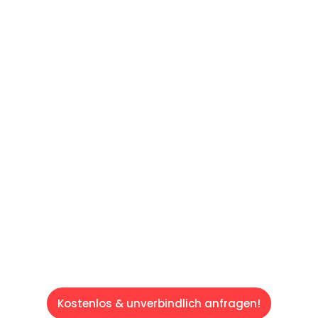
UNVERBINDLICHES ANGEBOT IN
UNTER 60 SEKUNDEN
:
Machen Sie sich bereit für einen
reibungslosen & sorgenfreien Umzug in Wien:
Erleben Sie, wie unser Expertenteam Ihren
Umzug schnell, sicher und effizient gestaltet.
Lassen Sie uns den schweren Teil
übernehmen & freuen Sie sich auf einen
entspannten und kostengünstigen Servive!
Kostenlos & unverbindlich anfragen!