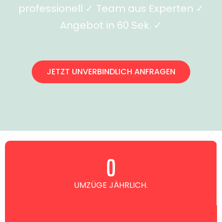
professionell ✓ Team aus Experten ✓
Angebot in 60 Sek. ✓
JETZT UNVERBINDLICH ANFRAGEN
0
UMZÜGE JÄHRLICH.