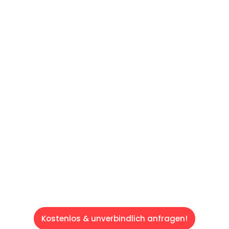
UNVERBINDLICHES ANGEBOT IN
UNTER 60 SEKUNDEN
:
Machen Sie sich bereit für einen
reibungslosen & sorgenfreien Umzug in Wien:
Erleben Sie, wie unser Expertenteam Ihren
Umzug schnell, sicher und effizient gestaltet.
Lassen Sie uns den schweren Teil
übernehmen & freuen Sie sich auf einen
entspannten und kostengünstigen Servive!
Kostenlos & unverbindlich anfragen!