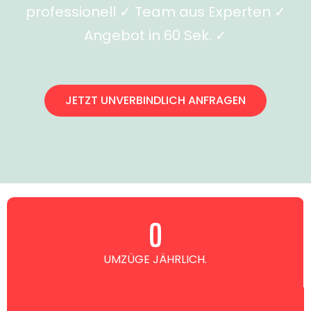
professionell ✓ Team aus Experten ✓
Angebot in 60 Sek. ✓
JETZT UNVERBINDLICH ANFRAGEN
0
UMZÜGE JÄHRLICH.