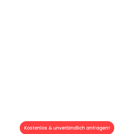
UNVERBINDLICHES ANGEBOT IN
UNTER 60 SEKUNDEN
:
Machen Sie sich bereit für einen
reibungslosen & sorgenfreien Umzug in Wien:
Erleben Sie, wie unser Expertenteam Ihren
Umzug schnell, sicher und effizient gestaltet.
Lassen Sie uns den schweren Teil
übernehmen & freuen Sie sich auf einen
entspannten und kostengünstigen Servive!
Kostenlos & unverbindlich anfragen!