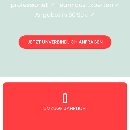
professionell ✓ Team aus Experten ✓
Angebot in 60 Sek. ✓
JETZT UNVERBINDLICH ANFRAGEN
0
UMZÜGE JÄHRLICH.