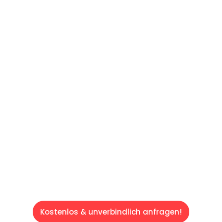
UNVERBINDLICHES ANGEBOT IN
UNTER 60 SEKUNDEN
:
Machen Sie sich bereit für einen
reibungslosen & sorgenfreien Umzug in Wien:
Erleben Sie, wie unser Expertenteam Ihren
Umzug schnell, sicher und effizient gestaltet.
Lassen Sie uns den schweren Teil
übernehmen & freuen Sie sich auf einen
entspannten und kostengünstigen Servive!
Kostenlos & unverbindlich anfragen!