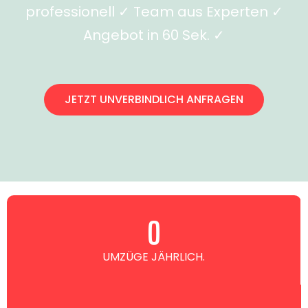
professionell ✓ Team aus Experten ✓
Angebot in 60 Sek. ✓
JETZT UNVERBINDLICH ANFRAGEN
0
UMZÜGE JÄHRLICH.