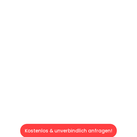
UNVERBINDLICHES ANGEBOT IN
UNTER 60 SEKUNDEN
:
Machen Sie sich bereit für einen
reibungslosen & sorgenfreien Umzug in Wien:
Erleben Sie, wie unser Expertenteam Ihren
Umzug schnell, sicher und effizient gestaltet.
Lassen Sie uns den schweren Teil
übernehmen & freuen Sie sich auf einen
entspannten und kostengünstigen Servive!
Kostenlos & unverbindlich anfragen!