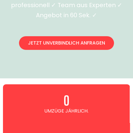
professionell ✓ Team aus Experten ✓
Angebot in 60 Sek. ✓
JETZT UNVERBINDLICH ANFRAGEN
0
UMZÜGE JÄHRLICH.