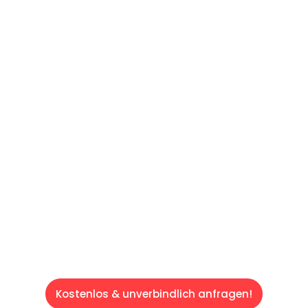
UNVERBINDLICHES ANGEBOT IN
UNTER 60 SEKUNDEN
:
Machen Sie sich bereit für einen
reibungslosen & sorgenfreien Umzug in Wien:
Erleben Sie, wie unser Expertenteam Ihren
Umzug schnell, sicher und effizient gestaltet.
Lassen Sie uns den schweren Teil
übernehmen & freuen Sie sich auf einen
entspannten und kostengünstigen Servive!
Kostenlos & unverbindlich anfragen!