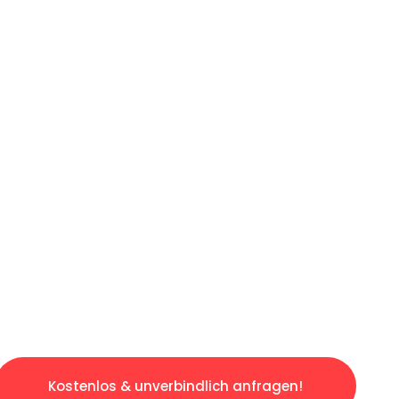
ICHES ANGEBOT IN
UNTER 60 S
gslosen & sorgenfreien Umzug in Wien: Erlebe
taltet. Lassen Sie uns den schweren Teil übe
tspannten und kostengünstigen Servive!
Kostenlos & unverbindlich anfragen!