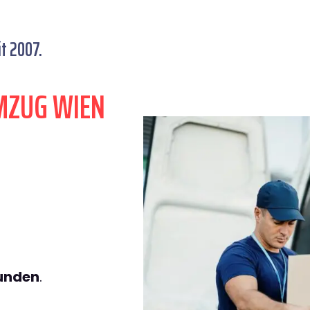
t 2007.
MZUG WIEN
tunden
.