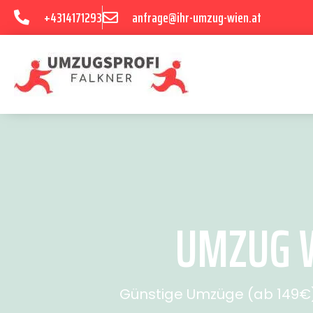
+4314171293
anfrage@ihr-umzug-wien.at
UMZUG W
Günstige Umzüge (ab 149€) 