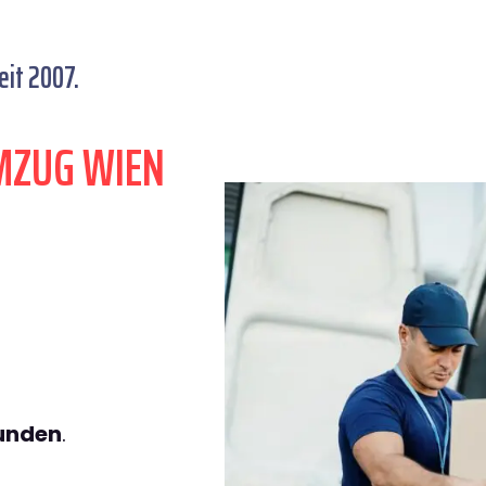
it 2007.
MZUG WIEN
tunden
.