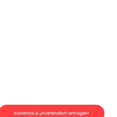
ICHES ANGEBOT IN
UNTER 60 S
gslosen & sorgenfreien Umzug in Wien: Erlebe
taltet. Lassen Sie uns den schweren Teil übe
tspannten und kostengünstigen Servive!
Kostenlos & unverbindlich anfragen!