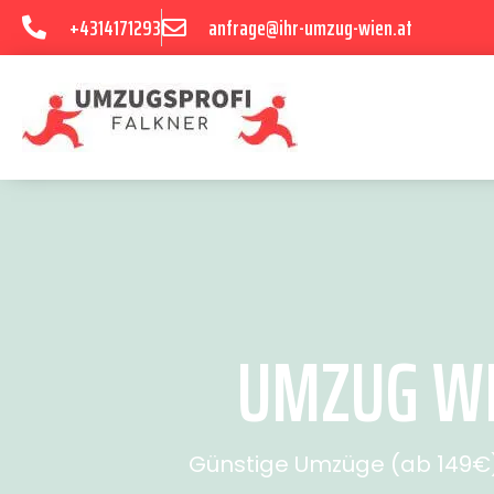
+4314171293
anfrage@ihr-umzug-wien.at
UMZUG WI
Günstige Umzüge (ab 149€) 