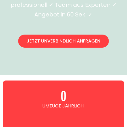
professionell ✓ Team aus Experten ✓
Angebot in 60 Sek. ✓
JETZT UNVERBINDLICH ANFRAGEN
0
UMZÜGE JÄHRLICH.