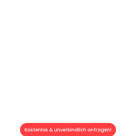
UNVERBINDLICHES ANGEBOT IN
UNTER 60 SEKUNDEN
:
Machen Sie sich bereit für einen
reibungslosen & sorgenfreien Umzug in Wien:
Erleben Sie, wie unser Expertenteam Ihren
Umzug schnell, sicher und effizient gestaltet.
Lassen Sie uns den schweren Teil
übernehmen & freuen Sie sich auf einen
entspannten und kostengünstigen Servive!
Kostenlos & unverbindlich anfragen!