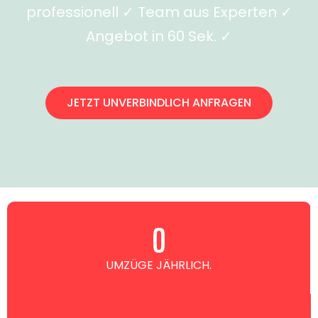
professionell ✓ Team aus Experten ✓
Angebot in 60 Sek. ✓
JETZT UNVERBINDLICH ANFRAGEN
0
UMZÜGE JÄHRLICH.