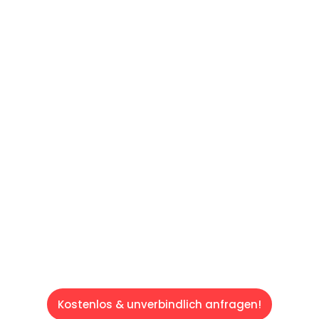
UNVERBINDLICHES ANGEBOT IN
UNTER 60 SEKUNDEN
:
Machen Sie sich bereit für einen
reibungslosen & sorgenfreien Umzug in Wien:
Erleben Sie, wie unser Expertenteam Ihren
Umzug schnell, sicher und effizient gestaltet.
Lassen Sie uns den schweren Teil
übernehmen & freuen Sie sich auf einen
entspannten und kostengünstigen Servive!
Kostenlos & unverbindlich anfragen!